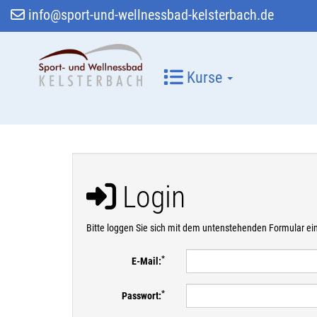
info@sport-und-wellnessbad-kelsterbach.de
Kurse
Login
Bitte loggen Sie sich mit dem untenstehenden Formular ei
*
E-Mail:
*
Passwort: